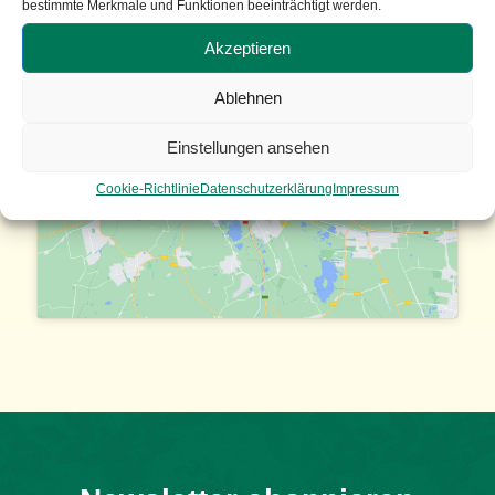
bestimmte Merkmale und Funktionen beeinträchtigt werden.
Akzeptieren
Ablehnen
Einstellungen ansehen
Klicken Sie, um Marketing Cookies zu
akzeptieren und diesen Inhalt zu aktivieren
Cookie-Richtlinie
Datenschutzerklärung
Impressum