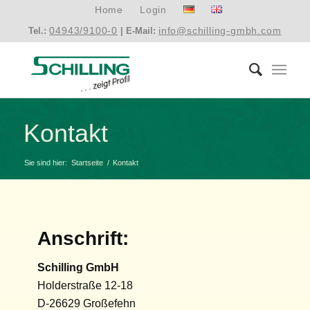
Home
Login
04943/9100-0
info@schilling-gmbh.com
Tel.:
| E-Mail:
Kontakt
Sie sind hier:
Startseite
/
Kontakt
Anschrift:
Schilling GmbH
Holderstraße 12-18
D-26629 Großefehn