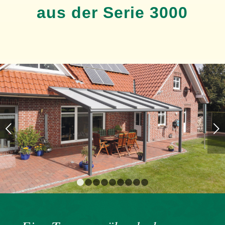
aus der Serie 3000
Weiter
1
2
3
4
5
6
7
8
9