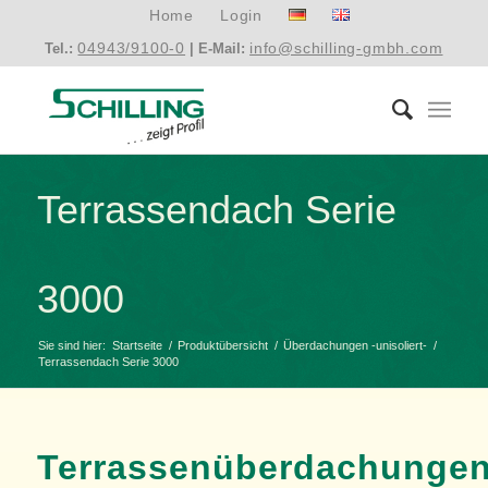
Home
Login
04943/9100-0
info@schilling-gmbh.com
Tel.:
| E-Mail:
Terrassendach Serie
3000
Sie sind hier:
Startseite
/
Produktübersicht
/
Überdachungen -unisoliert-
/
Terrassendach Serie 3000
Terrassenüberdachunge