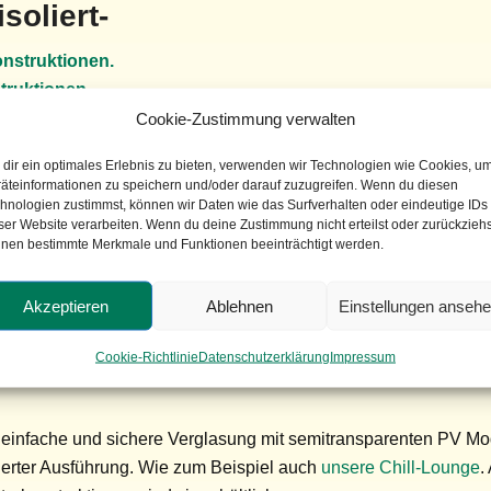
soliert-
nstruktionen.
truktionen
Cookie-Zustimmung verwalten
innenliegender Statik -isoliert-
dir ein optimales Erlebnis zu bieten, verwenden wir Technologien wie Cookies, u
äteinformationen zu speichern und/oder darauf zuzugreifen. Wenn du diesen
enwurf. Komplett isoliertes System.
hnologien zustimmst, können wir Daten wie das Surfverhalten oder eindeutige IDs
ser Website verarbeiten. Wenn du deine Zustimmung nicht erteilst oder zurückziehs
der Wintergarten
nen bestimmte Merkmale und Funktionen beeinträchtigt werden.
Akzeptieren
Ablehnen
Einstellungen anseh
fach-ISO-Glas-Ausführung.
Cookie-Richtlinie
Datenschutzerklärung
Impressum
weiterung
einfache und sichere Verglasung mit semitransparenten PV Modu
lierter Ausführung. Wie zum Beispiel auch
unsere Chill-Lounge
.