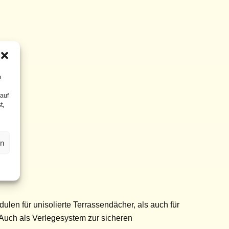
m
 auf
t,
en
len für unisolierte Terrassendächer, als auch für
 Auch als Verlegesystem zur sicheren