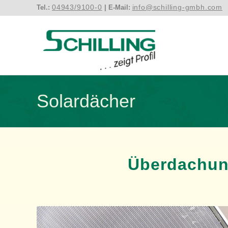
04943/9100-0
info@schilling-gmbh.com
Tel.:
| E-Mail:
Solardächer
Überdachun