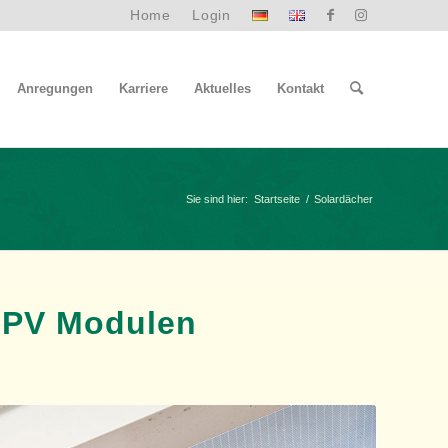
Home
Login
Anregungen
Karriere
Aktuelles
Kontakt
Sie sind hier:
Startseite
/
Solardächer
 PV Modulen