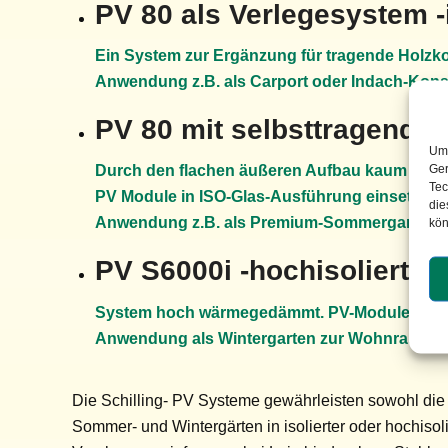
PV 80 als Verlegesystem -i
Ein System zur Ergänzung für tragende Holzko
Anwendung z.B. als Carport oder Indach-Kons
PV 80 mit selbsttragender 
Um 
Ger
Durch den flachen äußeren Aufbau kaum Schatt
Tec
PV Module in ISO-Glas-Ausführung
einsetzbar.
die
Anwendung z.B. als Premium-Sommergarten o
kön
PV S6000i -hochisoliert-
System hoch wärmegedämmt. PV-Module in 3-
Anwendung als Wintergarten zur Wohnraumer
Die Schilling- PV Systeme gewährleisten sowohl die 
Sommer- und Wintergärten in isolierter oder hochiso