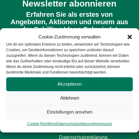
Newsletter abonnieren
Erfahren Sie als erstes von
Angeboten, Aktionen und neuem aus
der Schilling Ideen-Schmiede!
Cookie-Zustimmung verwalten
Um dir ein optimales Erlebnis zu bieten, verwenden wir Technologien wie
Cookies, um Geräteinformationen zu speichern und/oder darauf
Vor- und
Firma
E-Mail
*
zuzugreifen. Wenn du diesen Technologien zustimmst, können wir Daten
Nachname
*
wie das Surfverhalten oder eindeutige IDs auf dieser Website verarbeiten.
Wenn du deine Zustimmung nicht erteilst oder zurückziehst, können
bestimmte Merkmale und Funktionen beeinträchtigt werden.
Akzeptieren
Bitte wählen:
Wir halten Ihre Daten
Ablehnen
privat und teilen sie
Fachhändler
nur mit Dritten, die
Einstellungen ansehen
diesen Dienst
Endkunde
ermöglichen.
Lesen
Cookie-Richtlinie
Datenschutzerklärung
Impressum
Sie unsere
Datenschutzerklärung.