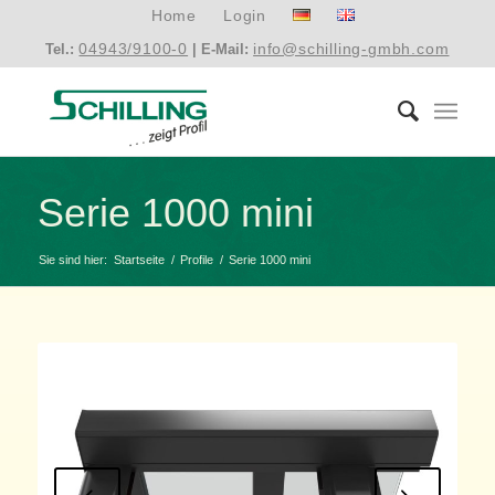
Home
Login
04943/9100-0
info@schilling-gmbh.com
Tel.:
| E-Mail:
Serie 1000 mini
Sie sind hier:
Startseite
/
Profile
/
Serie 1000 mini