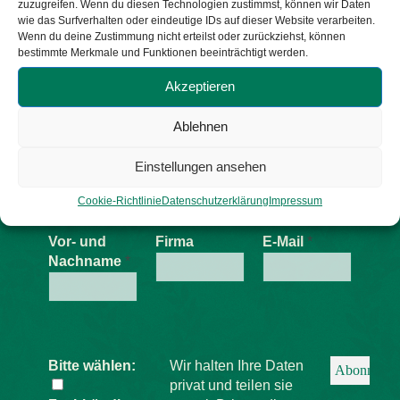
zuzugreifen. Wenn du diesen Technologien zustimmst, können wir Daten
wie das Surfverhalten oder eindeutige IDs auf dieser Website verarbeiten.
Wenn du deine Zustimmung nicht erteilst oder zurückziehst, können
bestimmte Merkmale und Funktionen beeinträchtigt werden.
Akzeptieren
Newsletter abonnieren
Ablehnen
Erfahren Sie als erstes von
Angeboten, Aktionen und neuem aus
Einstellungen ansehen
der Schilling Ideen-Schmiede!
Cookie-Richtlinie
Datenschutzerklärung
Impressum
Vor- und
Firma
E-Mail
*
Nachname
*
Bitte wählen:
Wir halten Ihre Daten
privat und teilen sie