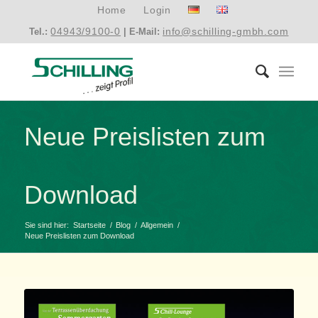
Home
Login
04943/9100-0
info@schilling-gmbh.com
Tel.:
| E-Mail:
Neue Preislisten zum
Download
Sie sind hier:
Startseite
/
Blog
/
Allgemein
/
Neue Preislisten zum Download