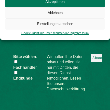
Akzeptieren
der Schilling Ideen-Schmiede!
Ablehnen
Vor- und
Firma
E-Mail
*
Einstellungen ansehen
Nachname
*
Cookie-Richtlinie
Datenschutzerklärung
Impressum
Bitte wählen:
Wir halten Ihre Daten
privat und teilen sie
Fachhändler
nur mit Dritten, die
diesen Dienst
Endkunde
ermöglichen.
Lesen
Sie unsere
Datenschutzerklärung.