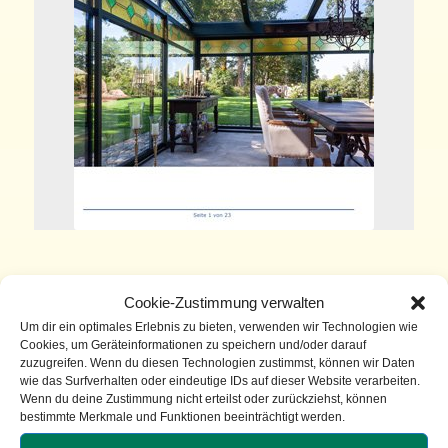
PDF Dokument downzuloaden
Cookie-Zustimmung verwalten
Um dir ein optimales Erlebnis zu bieten, verwenden wir Technologien wie
Cookies, um Geräteinformationen zu speichern und/oder darauf
zuzugreifen. Wenn du diesen Technologien zustimmst, können wir Daten
Newsletter abonnieren
wie das Surfverhalten oder eindeutige IDs auf dieser Website verarbeiten.
Wenn du deine Zustimmung nicht erteilst oder zurückziehst, können
Erfahren Sie als erstes von
bestimmte Merkmale und Funktionen beeinträchtigt werden.
Angeboten, Aktionen und neuem aus