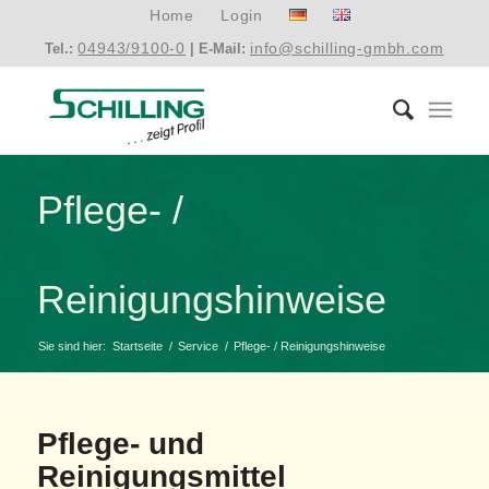
Home
Login
04943/9100-0
info@schilling-gmbh.com
Tel.:
| E-Mail:
Pflege- /
Reinigungshinweise
Sie sind hier:
Startseite
/
Service
/
Pflege- / Reinigungshinweise
Pflege- und
Reinigungsmittel