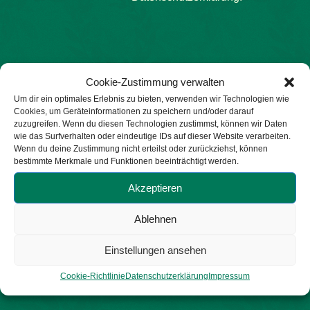
Cookie-Zustimmung verwalten
Um dir ein optimales Erlebnis zu bieten, verwenden wir Technologien wie
Cookies, um Geräteinformationen zu speichern und/oder darauf
zuzugreifen. Wenn du diesen Technologien zustimmst, können wir Daten
wie das Surfverhalten oder eindeutige IDs auf dieser Website verarbeiten.
KONTAKT
Wenn du deine Zustimmung nicht erteilst oder zurückziehst, können
bestimmte Merkmale und Funktionen beeinträchtigt werden.
Schilling GmbH
Akzeptieren
Holderstraße 12-18
D-26629 Großefehn
Ablehnen
Tel.:
+49(0)4943 9100-0
Einstellungen ansehen
Fax: +49(0)4943 9100-20
Cookie-Richtlinie
Datenschutzerklärung
Impressum
E-Mail:
info@schilling-gmbh.com