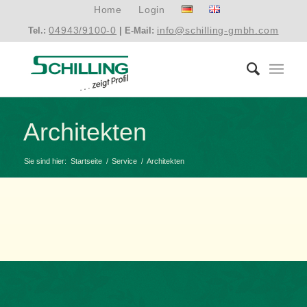
Home
Login
04943/9100-0
info@schilling-gmbh.com
Tel.:
| E-Mail:
Architekten
Sie sind hier:
Startseite
/
Service
/
Architekten